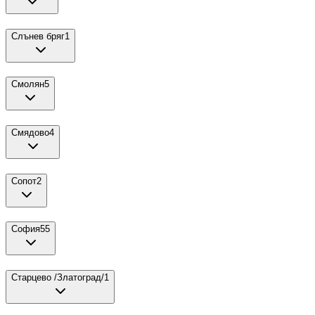
Слънев бряг
1
Смолян
5
Смядово
4
Сопот
2
София
55
Старцево /Златоград/
1