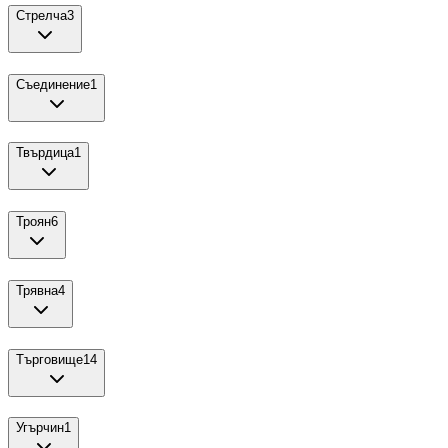
Стрелча
3
Съединение
1
Твърдица
1
Троян
6
Трявна
4
Търговище
14
Угърчин
1