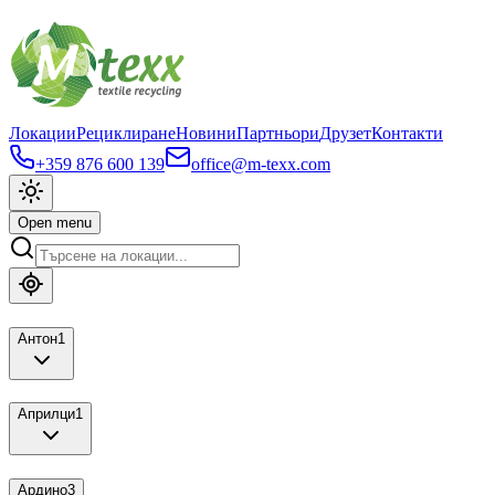
Локации
Рециклиране
Новини
Партньори
Друзет
Контакти
+359 876 600 139
office@m-texx.com
Open menu
Антон
1
Априлци
1
Ардино
3