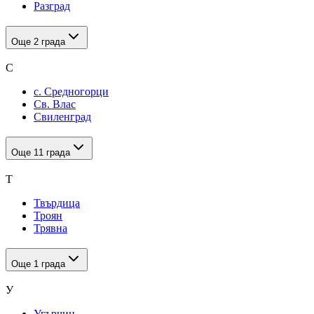
Разград
Още
2
града
С
с. Средногорци
Св. Влас
Свиленград
Още
11
града
Т
Твърдица
Троян
Трявна
Още
1
града
У
Угърчин