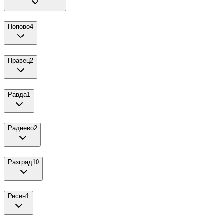
Попово
4
Правец
2
Равда
1
Раднево
2
Разград
10
Ресен
1