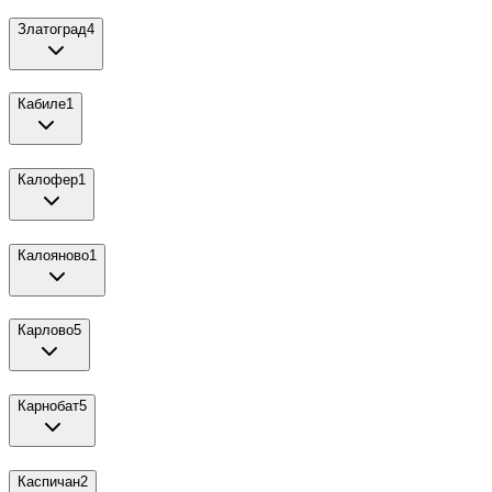
Златоград
4
Кабиле
1
Калофер
1
Калояново
1
Карлово
5
Карнобат
5
Каспичан
2