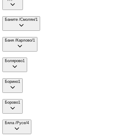
Баните /Смолян/
1
Баня /Карлово/
1
Болярово
1
Борино
1
Борово
1
Бяла /Русе/
4