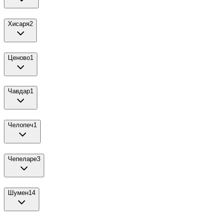
Хисаря
2
Ценово
1
Чавдар
1
Челопеч
1
Чепеларе
3
Шумен
14