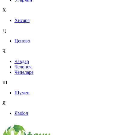
Х
Хисаря
Ц
Ценово
Ч
Чавдар
Челопеч
Чепеларе
Ш
Шумен
Я
Ямбол