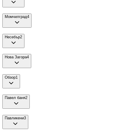
Момчилград
4
Несебър
2
Нова Загора
4
Обзор
1
Павел баня
2
Павликени
3