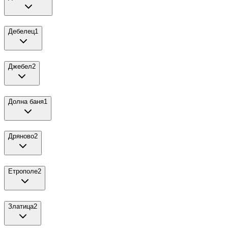
Дебелец
1
Джебел
2
Долна баня
1
Дряново
2
Етрополе
2
Златица
2