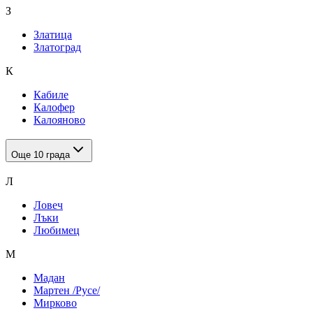
З
Златица
Златоград
К
Кабиле
Калофер
Калояново
Още
10
града
Л
Ловеч
Лъки
Любимец
М
Мадан
Мартен /Русе/
Мирково