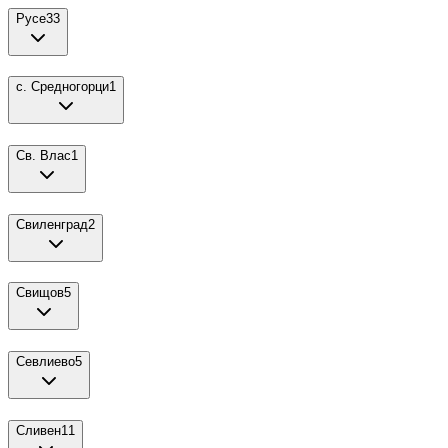
Русе
33
с. Средногорци
1
Св. Влас
1
Свиленград
2
Свищов
5
Севлиево
5
Сливен
11