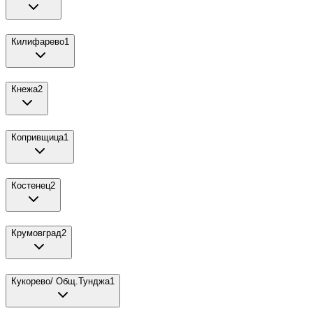
Килифарево
1
Кнежа
2
Копривщица
1
Костенец
2
Крумовград
2
Кукорево/ Общ.Тунджа
1