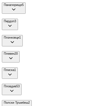
Панагюрище
5
Пирдоп
3
Плачковци
1
Плевен
20
Плиска
1
Пловдив
53
Полски Тръмбеш
2