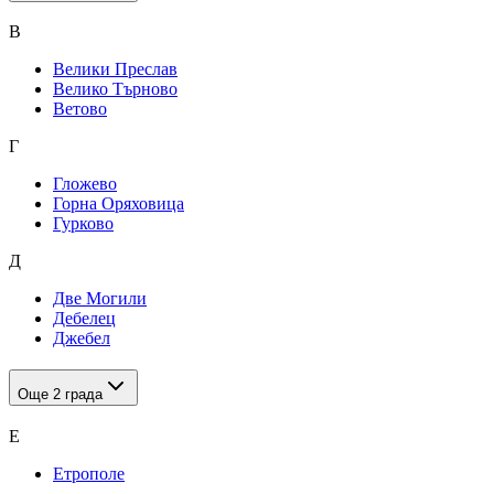
В
Велики Преслав
Велико Търново
Ветово
Г
Гложево
Горна Оряховица
Гурково
Д
Две Могили
Дебелец
Джебел
Още
2
града
Е
Етрополе