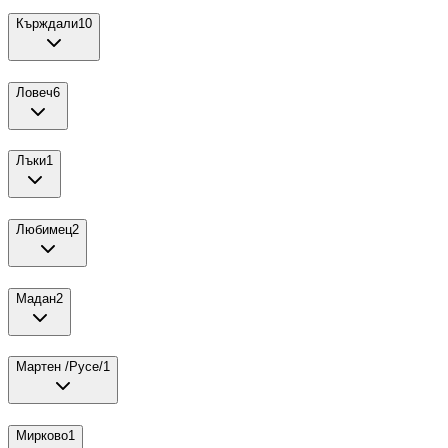
Кърждали
10
Ловеч
6
Лъки
1
Любимец
2
Мадан
2
Мартен /Русе/
1
Мирково
1