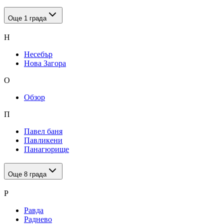
Още
1
града
Н
Несебър
Нова Загора
О
Обзор
П
Павел баня
Павликени
Панагюрище
Още
8
града
Р
Равда
Раднево