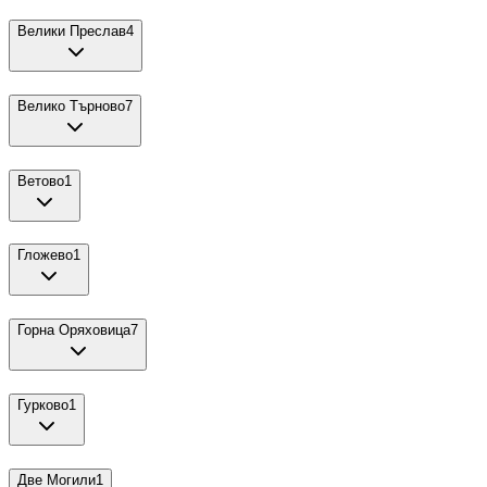
Велики Преслав
4
Велико Търново
7
Ветово
1
Гложево
1
Горна Оряховица
7
Гурково
1
Две Могили
1