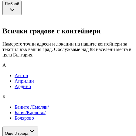
Ямбол
6
Всички градове с контейнери
Намерете точни адреси и локации на нашите контейнери за
текстил във вашия град. Обслужваме над
88
населени места в
цяла България.
А
Антон
Априлци
Ардино
Б
Баните /Смолян/
Баня /Карлово/
Болярово
Още
3
града