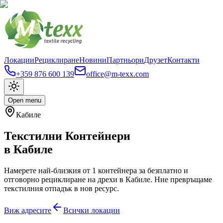
Локации
Рециклиране
Новини
Партньори
Друзет
Контакти
+359 876 600 139
office@m-texx.com
Open menu
Кабиле
Текстилни Контейнери
в
Кабиле
Намерете най-близкия от
1
контейнера за безплатно и
отговорно рециклиране на дрехи в
Кабиле
. Ние превръщаме
текстилния отпадък в нов ресурс.
Виж адресите
Всички локации