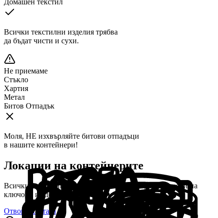
Домашен текстил
Всички текстилни изделия трябва
да бъдат чисти и сухи.
Не приемаме
Стъкло
Хартия
Метал
Битов Отпадък
Моля, НЕ изхвърляйте битови отпадъци
в нашите контейнери!
Локации на контейнерите
Всички
1
контейнера М-Текс в
Кабиле
са разположени на
ключови и удобни места.
Отвори картата