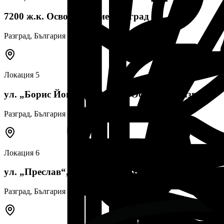
7200 ж.к. Освобождение, Разград
Разград
, България
Локация
5
ул. „Борис Йончев“ 23, 7205 Оборище, Разград
Разград
, България
Локация
6
ул. „Преслав“, 7200 Бели Лом, Разград
Разград
, България