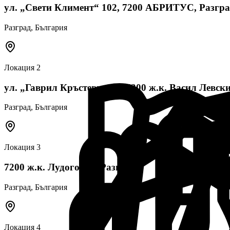
ул. „Свети Климент“ 102, 7200 АБРИТУС, Разгр
Разград
, България
Локация
2
ул. „Гаврил Кръстевич“ 1, 7200 ж.к. Васил Левски
Разград
, България
Локация
3
7200 ж.к. Лудогорие, Разград
Разград
, България
Локация
4