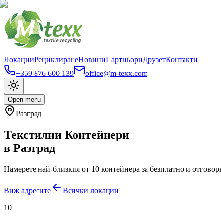
Локации
Рециклиране
Новини
Партньори
Друзет
Контакти
+359 876 600 139
office@m-texx.com
Open menu
Разград
Текстилни Контейнери
в
Разград
Намерете най-близкия от
10
контейнера за безплатно и отговор
Виж адресите
Всички локации
10