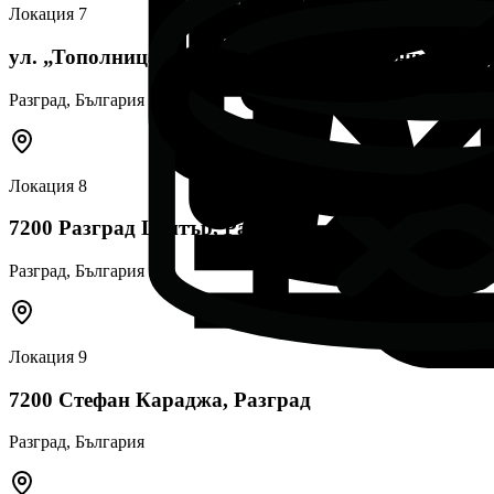
Локация
7
ул. „Тополница“ 5, 7200 ж.к. Освобождение, Разг
Разград
, България
Локация
8
7200 Разград Център, Разград
Разград
, България
Локация
9
7200 Стефан Караджа, Разград
Разград
, България