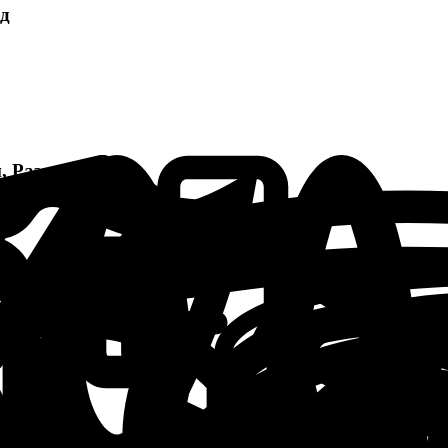
ад
, Разград