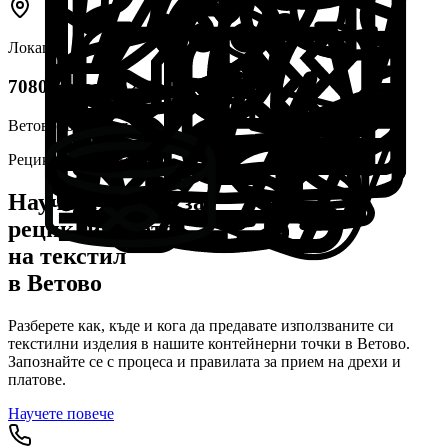
Локация
1
7080 Ветово - 2 бр.
Ветово
, България
Рециклиране в
Ветово
Научете повече за
рециклирането
на текстил
в
Ветово
Разберете как, къде и кога да предавате използваните си
текстилни изделия в нашите контейнерни точки в
Ветово
.
Запознайте се с процеса и правилата за прием на дрехи и
платове.
Научете повече