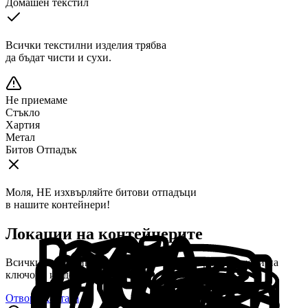
Домашен текстил
Всички текстилни изделия трябва
да бъдат чисти и сухи.
Не приемаме
Стъкло
Хартия
Метал
Битов Отпадък
Моля, НЕ изхвърляйте битови отпадъци
в нашите контейнери!
Локации на контейнерите
Всички
1
контейнера М-Текс в
Ветово
са разположени на
ключови и удобни места.
Отвори картата