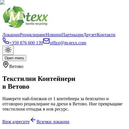
Локации
Рециклиране
Новини
Партньори
Друзет
Контакти
+359 876 600 139
office@m-texx.com
Open menu
Ветово
Текстилни Контейнери
в
Ветово
Намерете най-близкия от
1
контейнера за безплатно и
отговорно рециклиране на дрехи в
Ветово
. Ние превръщаме
текстилния отпадък в нов ресурс.
Виж адресите
Всички локации