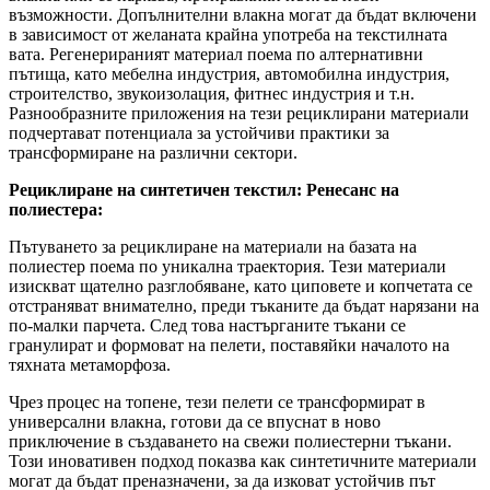
възможности. Допълнителни влакна могат да бъдат включени
в зависимост от желаната крайна употреба на текстилната
вата. Регенерираният материал поема по алтернативни
пътища, като мебелна индустрия, автомобилна индустрия,
строителство, звукоизолация, фитнес индустрия и т.н.
Разнообразните приложения на тези рециклирани материали
подчертават потенциала за устойчиви практики за
трансформиране на различни сектори.
Рециклиране на синтетичен текстил: Ренесанс на
полиестера:
Пътуването за рециклиране на материали на базата на
полиестер поема по уникална траектория. Тези материали
изискват щателно разглобяване, като циповете и копчетата се
отстраняват внимателно, преди тъканите да бъдат нарязани на
по-малки парчета. След това настърганите тъкани се
гранулират и формоват на пелети, поставяйки началото на
тяхната метаморфоза.
Чрез процес на топене, тези пелети се трансформират в
универсални влакна, готови да се впуснат в ново
приключение в създаването на свежи полиестерни тъкани.
Този иновативен подход показва как синтетичните материали
могат да бъдат преназначени, за да изковат устойчив път