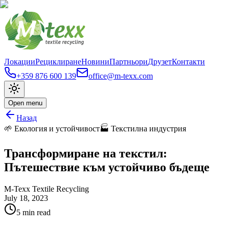
Локации
Рециклиране
Новини
Партньори
Друзет
Контакти
+359 876 600 139
office@m-texx.com
Open menu
Назад
🌱 Екология и устойчивост
🏭 Текстилна индустрия
Трансформиране на текстил:
Пътешествие към устойчиво бъдеще
M-Texx Textile Recycling
July 18, 2023
5
min read