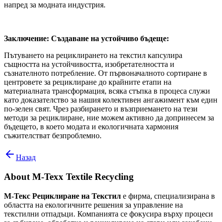
напред за модната индустрия.
Заключение: Създаване на устойчиво бъдеще:
Пътуването на рециклирането на текстил капсулира
същността на устойчивостта, изобретателността и
съзнателното потребление. От първоначалното сортиране в
центровете за рециклиране до крайните етапи на
материалната трансформация, всяка стъпка в процеса служи
като доказателство за нашия колективен ангажимент към един
по-зелен свят. Чрез разбирането и възприемането на тези
методи за рециклиране, ние можем активно да допринесем за
бъдещето, в което модата и екологичната хармония
съжителстват безпроблемно.
Назад
About
M-Texx Textile Recycling
М-Текс Рециклиране на Текстил
е фирма, специализирана в
областта на екологичните решения за управление на
текстилни отпадъци. Компанията се фокусира върху процеси