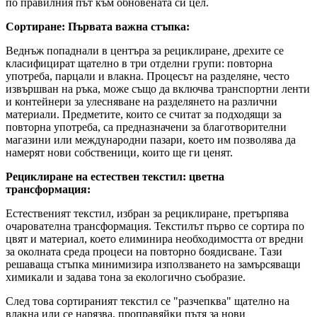
по правилния път към обновената си цел.
Сортиране: Първата важна стъпка:
Веднъж попаднали в центъра за рециклиране, дрехите се
класифицират щателно в три отделни групи: повторна
употреба, парцали и влакна. Процесът на разделяне, често
извършван на ръка, може също да включва транспортни ленти
и контейнери за улесняване на разделянето на различни
материали. Предметите, които се считат за подходящи за
повторна употреба, са предназначени за благотворителни
магазини или международни пазари, което им позволява да
намерят нови собственици, които ще ги ценят.
Рециклиране на естествен текстил: цветна
трансформация:
Естественият текстил, избран за рециклиране, претърпява
очарователна трансформация. Текстилът първо се сортира по
цвят и материал, което елиминира необходимостта от вредни
за околната среда процеси на повторно боядисване. Тази
решаваща стъпка минимизира използването на замърсяващи
химикали и задава тона за екологично съобразие.
След това сортираният текстил се "разчепква" щателно на
влакна или се нарязва, проправяйки пътя за нови