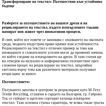
Трансформиране на текстил:
Пътешествие към устойчиво
бъдеще
Разберете за пътешествието на вашите дрехи и на
рециклирането на текстил, където изхвърлените тъкани
намират нов живот чрез иновативни процеси.
В свят, който все повече се занимава с опазването на околната
среда, модната индустрия прави крачки към устойчивостта.
Рециклирането на текстил е отличен пример за това как
иновациите и съзнателните усилия могат да променят начина,
по който гледаме на изхвърлянето на дрехи. В тази статия ще
ви отведем на визуално и информативно пътешествие през
сложния процес на рециклиране на текстил, хвърляйки
светлина върху това как различните материали получават
втори шанс за живот.
Пътешествието:
Пътуването започва в центрове за рециклиране като M-Texx
Textile Recycling, сгушени в сърцето на България, гр. Габрово.
Тук се събират и щателно сортират купища изхвърлен
текстил. Тази основна стъпка гарантира, че всяка тъкан тръгва