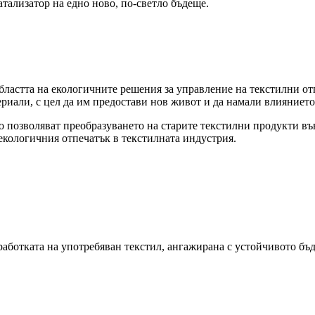
атализатор на едно ново, по-светло бъдеще.
бластта на екологичните решения за управление на текстилни от
риали, с цел да им предостави нов живот и да намали влиянието
о позволяват преобразуването на старите текстилни продукти въ
екологичния отпечатък в текстилната индустрия.
еработката на употребяван текстил, ангажирана с устойчивото бъ