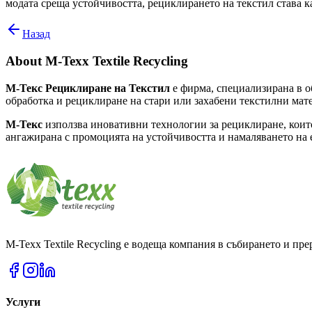
модата среща устойчивостта, рециклирането на текстил става к
Назад
About
M-Texx Textile Recycling
М-Текс Рециклиране на Текстил
е фирма, специализирана в о
обработка и рециклиране на стари или захабени текстилни мате
М-Текс
използва иновативни технологии за рециклиране, коит
ангажирана с промоцията на устойчивостта и намаляването на 
M-Texx Textile Recycling е водеща компания в събирането и пр
Услуги