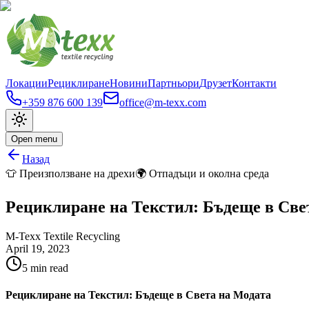
Локации
Рециклиране
Новини
Партньори
Друзет
Контакти
+359 876 600 139
office@m-texx.com
Open menu
Назад
👕 Преизползване на дрехи
🌍 Отпадъци и околна среда
Рециклиране на Текстил: Бъдеще в Све
M-Texx Textile Recycling
April 19, 2023
5
min read
Рециклиране на Текстил: Бъдеще в Света на Модата