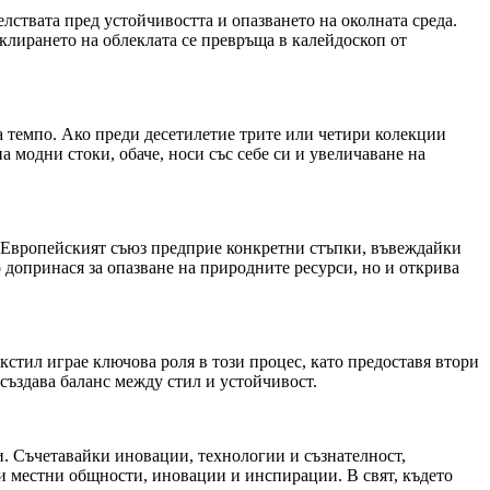
лствата пред устойчивостта и опазването на околната среда.
клирането на облеклата се превръща в калейдоскоп от
а темпо. Ако преди десетилетие трите или четири колекции
 модни стоки, обаче, носи със себе си и увеличаване на
. Европейският съюз предприе конкретни стъпки, въвеждайки
 допринася за опазване на природните ресурси, но и открива
кстил играе ключова роля в този процес, като предоставя втори
създава баланс между стил и устойчивост.
и. Съчетавайки иновации, технологии и съзнателност,
 и местни общности, иновации и инспирации. В свят, където