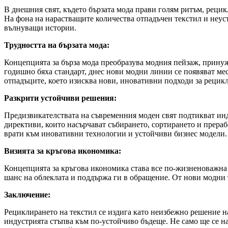
В днешния свят, където бързата мода прави голям ритъм, рецик
На фона на нарастващите количества отпадъчен текстил и неус
вълнуващи истории.
Трудността на бързата мода:
Концепцията за бърза мода преобразува модния пейзаж, принуж
годишно бяха стандарт, днес нови модни линии се появяват мес
отпадъците, което изисква нови, иновативни подходи за рецикл
Разкрити устойчиви решения:
Предизвикателствата на съвременния моден свят подтикват ин
директиви, които насърчават събирането, сортирането и прераб
врати към иновативни технологии и устойчиви бизнес модели.
Визията за кръгова икономика:
Концепцията за кръгова икономика става все по-жизненоважна в
шанс на облеклата и поддържа ги в обращение. От нови модни 
Заключение:
Рециклирането на текстил се издига като неизбежно решение н
индустрията стъпва към по-устойчиво бъдеще. Не само ще се н