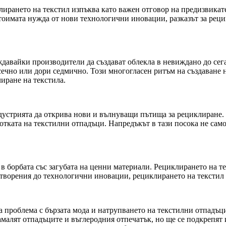
лирането на текстил изпъква като важен отговор на предизвикате
тоимата нужда от нови технологични иновации, разказът за реци
давайки производители да създават облекла в невиждано до сег
ечно или дори седмично. Този многогласен ритъм на създаване на
иране на текстила.
дустрията да открива нови и вълнуващи пътища за рециклиране
отката на текстилни отпадъци. Напредъкът в тази посока не само
 борбата със загубата на ценни материали. Рециклирането на те
творения до технологични иновации, рециклирането на текстил 
а проблема с бързата мода и натрупването на текстилни отпадъц
амалят отпадъците и въглеродния отпечатък, но ще се подкрепят