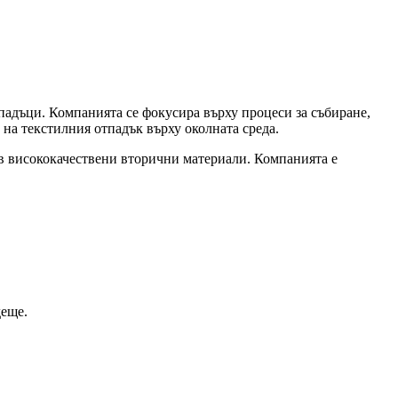
падъци. Компанията се фокусира върху процеси за събиране,
 на текстилния отпадък върху околната среда.
в висококачествени вторични материали. Компанията е
деще.