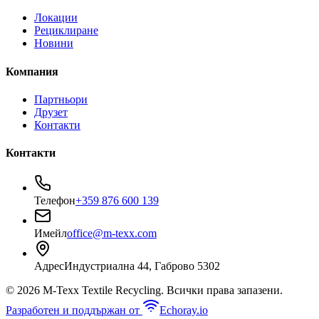
Локации
Рециклиране
Новини
Компания
Партньори
Друзет
Контакти
Контакти
Телефон
+359 876 600 139
Имейл
office@m-texx.com
Адрес
Индустриална 44, Габрово 5302
©
2026
M-Texx Textile Recycling
. Всички права запазени.
Разработен и поддържан от
Echoray.io