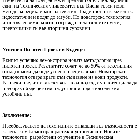
В контекста на този растеж и предизвикателства, научният
екип на Техническия университет във Виена търси нови
методи за рециклиране на текстил. Традиционните методи са
недостатъчни и водят до загуби. Но новаторска технология
използва ензими, които разграждат текстилните смеси,
превръщайки ги във вторични суровини.
Успешен Пилотен Проект и Бъдеще:
Екипът успешно демонстрира новата методология чрез
пилотен проект. Резултатите сочат, че до 50% от текстилния
отпадък може да бъде успешно рециклиран. Новаторската
технология отваря врати към създаване на нови продукти.
Въпреки предизвикателствата, този подход има потенциала да
преобрази бъдещето на индустрията и да я насочи към
устойчив път.
Заключение:
Преобразуването на текстилните отпадъци във възможности е
ключът към балансиран растеж и устойчивост. Новите
технологии, разработени от учените в Техническия