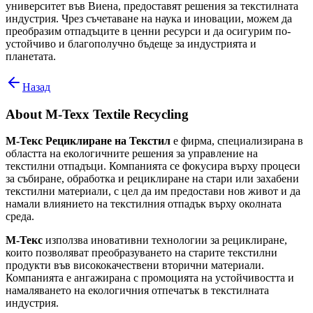
университет във Виена, предоставят решения за текстилната
индустрия. Чрез съчетаване на наука и иновации, можем да
преобразим отпадъците в ценни ресурси и да осигурим по-
устойчиво и благополучно бъдеще за индустрията и
планетата.
Назад
About
M-Texx Textile Recycling
М-Текс Рециклиране на Текстил
е фирма, специализирана в
областта на екологичните решения за управление на
текстилни отпадъци. Компанията се фокусира върху процеси
за събиране, обработка и рециклиране на стари или захабени
текстилни материали, с цел да им предостави нов живот и да
намали влиянието на текстилния отпадък върху околната
среда.
М-Текс
използва иновативни технологии за рециклиране,
които позволяват преобразуването на старите текстилни
продукти във висококачествени вторични материали.
Компанията е ангажирана с промоцията на устойчивостта и
намаляването на екологичния отпечатък в текстилната
индустрия.