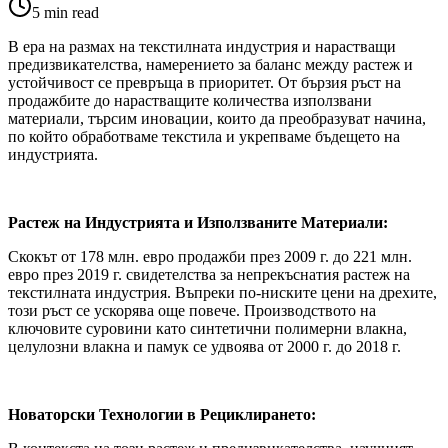
5
min read
В ера на размах на текстилната индустрия и нарастващи
предизвикателства, намерението за баланс между растеж и
устойчивост се превръща в приоритет. От бързия ръст на
продажбите до нарастващите количества използвани
материали, търсим иновации, които да преобразуват начина,
по който обработваме текстила и укрепваме бъдещето на
индустрията.
Растеж на Индустрията и Използваните Материали:
Скокът от 178 млн. евро продажби през 2009 г. до 221 млн.
евро през 2019 г. свидетелства за непрекъснатия растеж на
текстилната индустрия. Въпреки по-ниските цени на дрехите,
този ръст се ускорява още повече. Производството на
ключовите суровини като синтетични полимерни влакна,
целулозни влакна и памук се удвоява от 2000 г. до 2018 г.
Новаторски Технологии в Рециклирането: