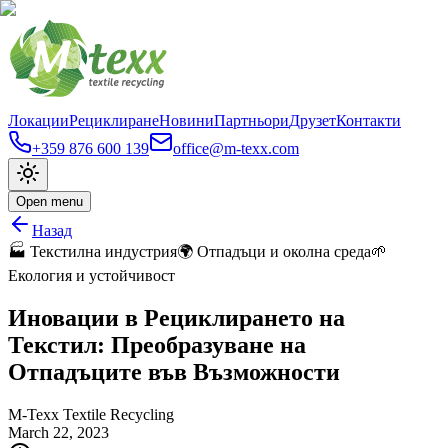
Локации
Рециклиране
Новини
Партньори
Друзет
Контакти
+359 876 600 139
office@m-texx.com
Open menu
Назад
🏭 Текстилна индустрия
🌍 Отпадъци и околна среда
🌱
Екология и устойчивост
Иновации в Рециклирането на
Текстил: Преобразуване на
Отпадъците във Възможности
M-Texx Textile Recycling
March 22, 2023