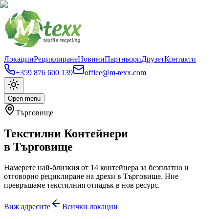
Локации
Рециклиране
Новини
Партньори
Друзет
Контакти
+359 876 600 139
office@m-texx.com
Open menu
Търговище
Текстилни Контейнери
в
Търговище
Намерете най-близкия от
14
контейнера за безплатно и
отговорно рециклиране на дрехи в
Търговище
. Ние
превръщаме текстилния отпадък в нов ресурс.
Виж адресите
Всички локации