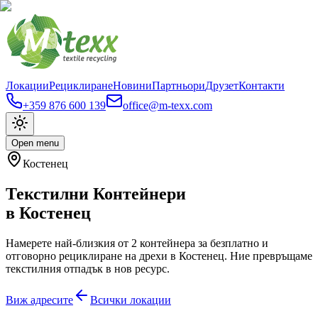
Локации
Рециклиране
Новини
Партньори
Друзет
Контакти
+359 876 600 139
office@m-texx.com
Open menu
Костенец
Текстилни Контейнери
в
Костенец
Намерете най-близкия от
2
контейнера за безплатно и
отговорно рециклиране на дрехи в
Костенец
. Ние превръщаме
текстилния отпадък в нов ресурс.
Виж адресите
Всички локации