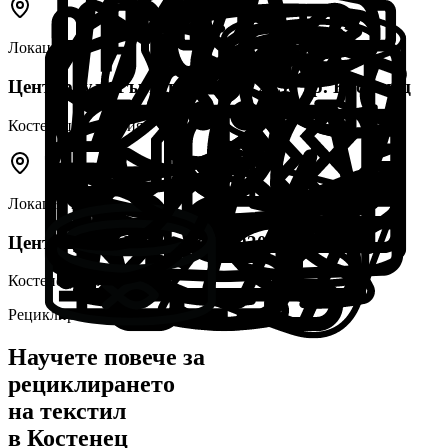
Локация
1
Център, ул. Търговска 4-10, 2030 гр. Костенец
Костенец
, България
Локация
2
Център, ул. „Белмекен“, 2030 Костенец
Костенец
, България
Рециклиране в
Костенец
Научете повече за
рециклирането
на текстил
в
Костенец