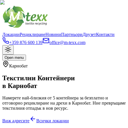
Локации
Рециклиране
Новини
Партньори
Друзет
Контакти
+359 876 600 139
office@m-texx.com
Open menu
Карнобат
Текстилни Контейнери
в
Карнобат
Намерете най-близкия от
5
контейнера за безплатно и
отговорно рециклиране на дрехи в
Карнобат
. Ние превръщаме
текстилния отпадък в нов ресурс.
Виж адресите
Всички локации