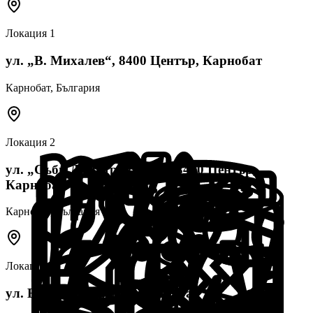
Локация
1
ул. „В. Михалев“, 8400 Център, Карнобат
Карнобат
, България
Локация
2
ул. „Съби Димитров“ №21, 8400 Център,
Карнобат
Карнобат
, България
Локация
3
ул. Възраждане, 8400 Карнобат